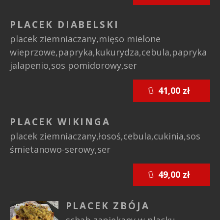
PLACEK DIABELSKI
placek ziemniaczany,mięso mielone
wieprzowe,papryka,kukurydza,cebula,papryka
jalapenio,sos pomidorowy,ser
41,00 zł
PLACEK WIKINGA
placek ziemniaczany,łosoś,cebula,cukinia,sos
śmietanowo-serowy,ser
49,00 zł
PLACEK ZBÓJA
schab zapiekany w placku