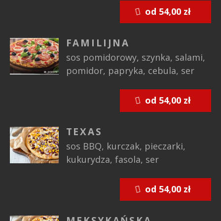
od 54,00 zł
FAMILIJNA
sos pomidorowy, szynka, salami,
pomidor, papryka, cebula, ser
od 54,00 zł
TEXAS
sos BBQ, kurczak, pieczarki,
kukurydza, fasola, ser
od 54,00 zł
MEKSYKAŃSKA