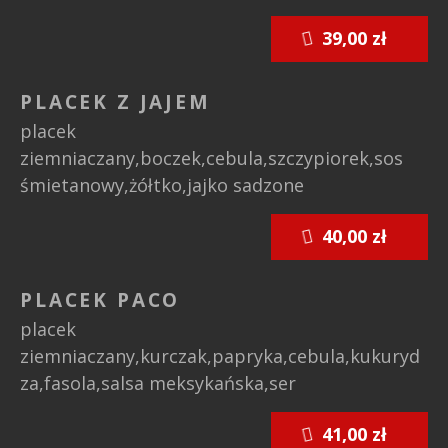
39,00 zł
PLACEK Z JAJEM
placek
ziemniaczany,boczek,cebula,szczypiorek,sos
śmietanowy,żółtko,jajko sadzone
40,00 zł
PLACEK PACO
placek
ziemniaczany,kurczak,papryka,cebula,kukuryd
za,fasola,salsa meksykańska,ser
41,00 zł