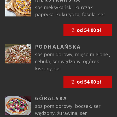
sos meksykański, kurczak,
papryka, kukurydza, fasola, ser
od 54,00 zł
PODHALAŃSKA
sos pomidorowy, mięso mielone ,
cebula, ser wędzony, ogórek
kiszony, ser
od 54,00 zł
GÓRALSKA
sos pomidorowy, boczek, ser
wędzony, żurawina, ser