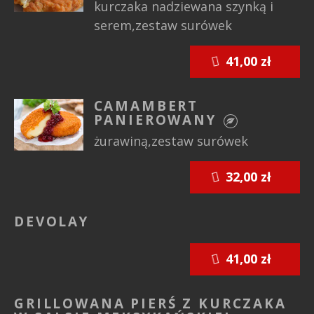
kurczaka nadziewana szynką i
serem,zestaw surówek
41,00 zł
CAMAMBERT
PANIEROWANY
żurawiną,zestaw surówek
32,00 zł
DEVOLAY
41,00 zł
GRILLOWANA PIERŚ Z KURCZAKA