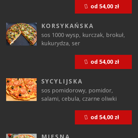
od 54,00 zł
KORSYKAŃSKA
sos 1000 wysp, kurczak, brokuł,
kukurydza, ser
od 54,00 zł
SYCYLIJSKA
sos pomidorowy, pomidor,
salami, cebula, czarne oliwki
od 54,00 zł
MIĘSNA