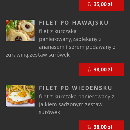
35,00 zł
FILET PO HAWAJSKU
filet z kurczaka
panierowany,zapiekany z
ananasem i serem podawany z
żurawiną,zestaw surówek
38,00 zł
FILET PO WIEDEŃSKU
filet z kurczaka panierowany z
jajkiem sadzonym,zestaw
surówek
38,00 zł