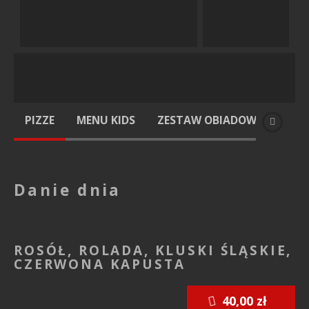
OFERTA
A
PIZZE
MENU KIDS
ZESTAW OBIADOWY
DOD
Danie dnia
ROSÓŁ, ROLADA, KLUSKI ŚLĄSKIE,
CZERWONA KAPUSTA
40,00 zł