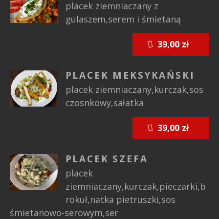
placek ziemniaczany z
gulaszem,serem i śmietaną
39,00 zł
PLACEK MEKSYKAŃSKI
placek ziemniaczany,kurczak,sos
czosnkowy,sałatka
39,00 zł
PLACEK SZEFA
placek
ziemniaczany,kurczak,pieczarki,b
rokuł,natka pietruszki,sos
śmietanowo-serowym,ser