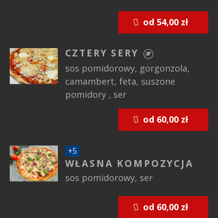
od 54,00 zł
CZTERY SERY
sos pomidorowy, gorgonzola,
camambert, feta, suszone
pomidory , ser
od 60,00 zł
+
5
WŁASNA KOMPOZYCJA
sos pomidorowy, ser
od 60,00 zł