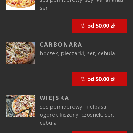
ser
od 50,00 zł
CARBONARA
boczek, pieczarki, ser, cebula
od 50,00 zł
WIEJSKA
sos pomidorowy, kiełbasa,
ogórek kiszony, czosnek, ser,
cebula