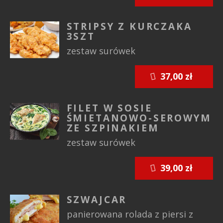
STRIPSY Z KURCZAKA
3SZT
zestaw surówek
37,00 zł
FILET W SOSIE
ŚMIETANOWO-SEROWYM
ZE SZPINAKIEM
zestaw surówek
39,00 zł
SZWAJCAR
panierowana rolada z piersi z