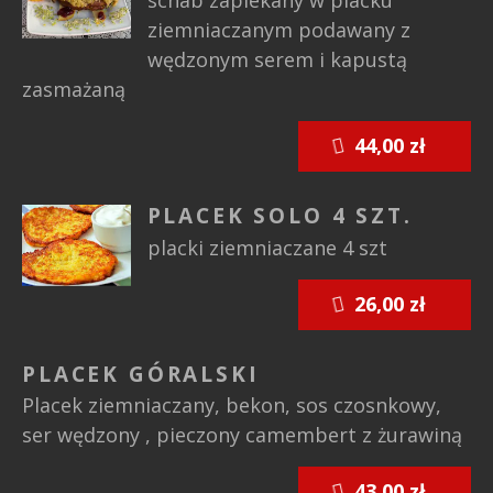
ziemniaczanym podawany z
wędzonym serem i kapustą
zasmażaną
44,00 zł
PLACEK SOLO 4 SZT.
placki ziemniaczane 4 szt
26,00 zł
PLACEK GÓRALSKI
Placek ziemniaczany, bekon, sos czosnkowy,
ser wędzony , pieczony camembert z żurawiną
43,00 zł