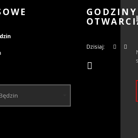
SOWE
GODZINY
OTWARCI
dzin
Dzisiaj:
a