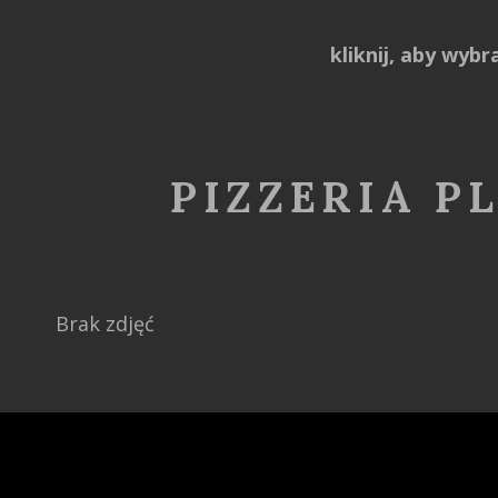
kliknij, aby wybra
PIZZERIA P
Brak zdjęć