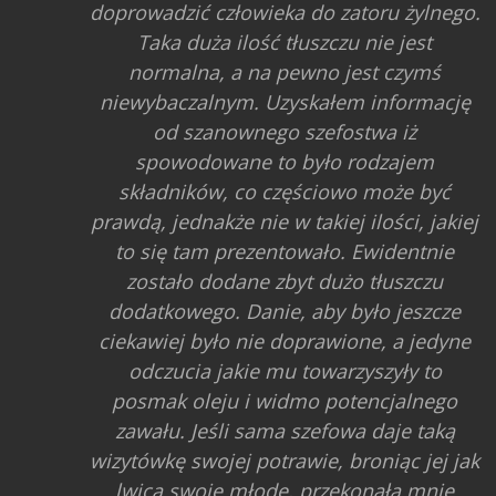
doprowadzić człowieka do zatoru żylnego.
Taka duża ilość tłuszczu nie jest
normalna, a na pewno jest czymś
niewybaczalnym. Uzyskałem informację
od szanownego szefostwa iż
spowodowane to było rodzajem
składników, co częściowo może być
prawdą, jednakże nie w takiej ilości, jakiej
to się tam prezentowało. Ewidentnie
zostało dodane zbyt dużo tłuszczu
dodatkowego. Danie, aby było jeszcze
ciekawiej było nie doprawione, a jedyne
odczucia jakie mu towarzyszyły to
posmak oleju i widmo potencjalnego
zawału. Jeśli sama szefowa daje taką
wizytówkę swojej potrawie, broniąc jej jak
lwica swoje młode, przekonała mnie