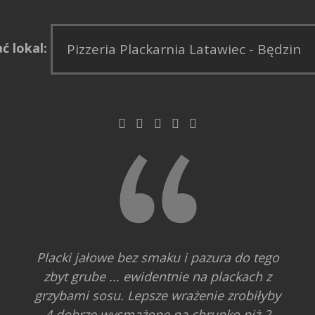
ć lokal:
Placki jałowe bez smaku i pazura do tego
zbyt grube ... ewidentnie na plackach z
grzybami sosu. Lepsze wrażenie zrobiłyby
4 dobrze wysmażone na chrupko niż 2